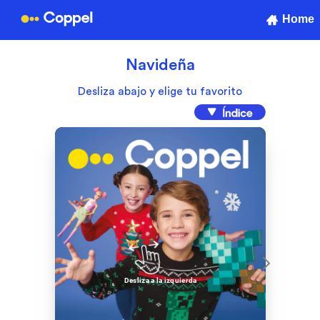
Home
Navideña
Desliza abajo y elige tu favorito
Desliza a la izquierda