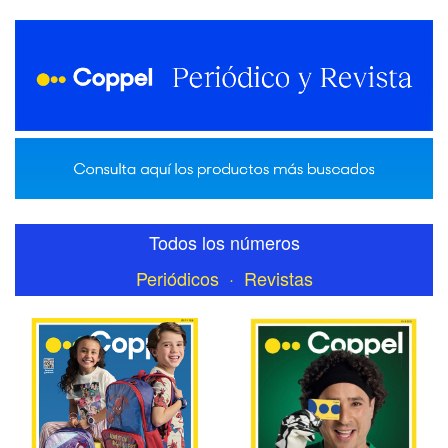
Todos los números
Periódicos
·
Revistas